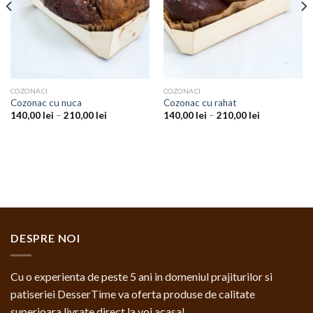
COZONACI
COZONACI
Cozonac cu nuca
Cozonac cu rahat
140,00
lei
–
210,00
lei
140,00
lei
–
210,00
lei
DESPRE NOI
Cu o experienta de peste 5 ani in domeniul prajiturilor si
patiseriei DesserTime va oferta produse de calitate
superioara livrate direct la voi acasa!