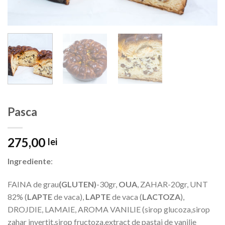
Pasca
275,00
lei
Ingrediente
:
FAINA de grau
(GLUTEN)
-30gr,
OUA
, ZAHAR-20gr, UNT
82% (
LAPTE
de vaca),
LAPTE
de vaca (
LACTOZA
),
DROJDIE, LAMAIE, AROMA VANILIE (sirop glucoza,sirop
zahar invertit,sirop fructoza,extract de pastai de vanilie