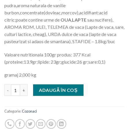
pudra,aroma naturala de vanilie
burbon,concentrate(dovleac,morcov),acidifiant:acid
citric;poate contine urme de
OUA
,
LAPTE
sau nucifere),
AROMA ROM, ULEI, TELEMEA de vaca (Lapte de vaca, sare,
culturi lactice, cheag), URDA dulce de vaca (lapte de vaca
pasteurizat si adaos de smantana), STAFIDE – 1.8kg/buc
Valoare nutritionala 100gr produs: 377 Kcal
(proteine:13.9gr;lipide: 23gr;glucide:26 gr;sare:0,1)
gramaj 2,000 kg
Cantitate Pasca
ADAUGĂ ÎN COȘ
Categorie:
Cozonaci