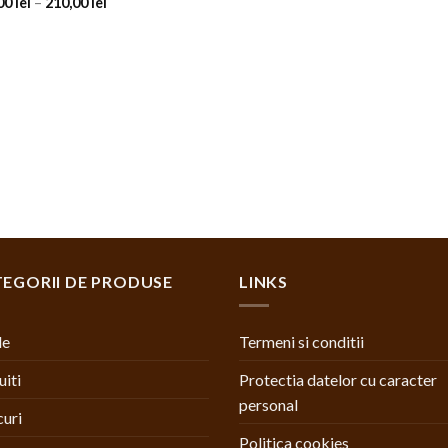
00
lei
–
210,00
lei
EGORII DE PRODUSE
LINKS
le
Termeni si conditii
uiti
Protectia datelor cu caracter
personal
uri
Politica cookies