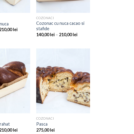
COZONACI
Cozonac cu nuca cacao si
nuca
stafide
210,00
lei
140,00
lei
–
210,00
lei
Add to
Add to
Wishlist
Wishlist
COZONACI
rahat
Pasca
210,00
lei
275,00
lei