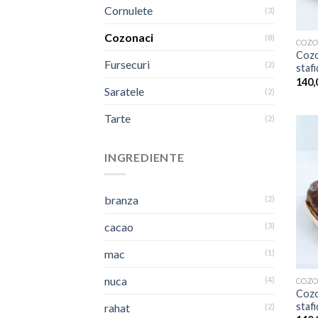
Cornulete
(3)
Cozonaci
(8)
COZO
Cozo
Fursecuri
(2)
staf
140,
Saratele
(2)
Tarte
(2)
INGREDIENTE
branza
(2)
cacao
(3)
mac
(1)
nuca
(4)
COZO
Cozo
stafi
rahat
(2)