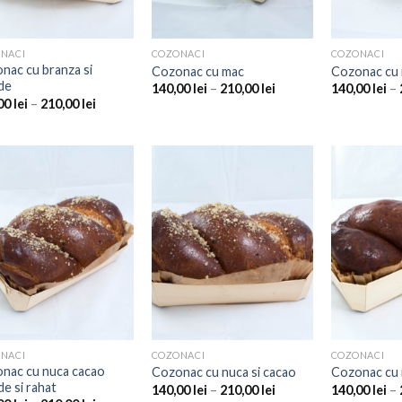
NACI
COZONACI
COZONACI
nac cu branza si
Cozonac cu mac
Cozonac cu 
ide
140,00
lei
–
210,00
lei
140,00
lei
–
00
lei
–
210,00
lei
Add to
Add to
Wishlist
Wishlist
NACI
COZONACI
COZONACI
nac cu nuca cacao
Cozonac cu nuca si cacao
Cozonac cu 
de si rahat
140,00
lei
–
210,00
lei
140,00
lei
–