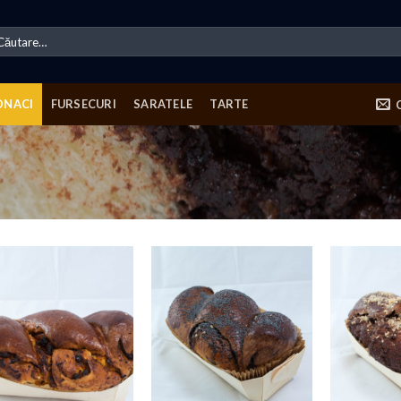
ută
pă:
ONACI
FURSECURI
SARATELE
TARTE
Add to
Add to
Wishlist
Wishlist