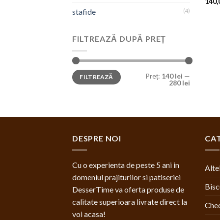
140,
stafide
(4)
FILTREAZĂ DUPĂ PREȚ
Preț:
140 lei
—
FILTREAZĂ
280 lei
DESPRE NOI
CAT
Cu o experienta de peste 5 ani in
Alte
domeniul prajiturilor si patiseriei
Bisc
DesserTime va oferta produse de
calitate superioara livrate direct la
Chec
voi acasa!