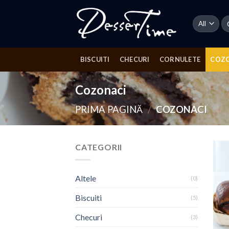
Skip
to
Ca
du
content
BISCUITI
CHECURI
CORNULETE
COZ
Cozonaci
PRIMA PAGINĂ
/
COZONACI
CATEGORII
Altele
(0)
Biscuiti
(5)
Checuri
(3)