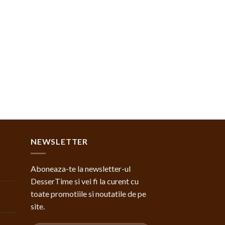
NEWSLETTER
Aboneaza-te la newsletter-ul
DesserTime si vei fi la curent cu
toate promotiile si noutatile de pe
site.