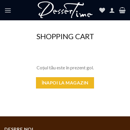
Skip
to
content
SHOPPING CART
Coșul tău este în prezent gol.
ÎNAPOI LA MAGAZIN
DESPRE NOI