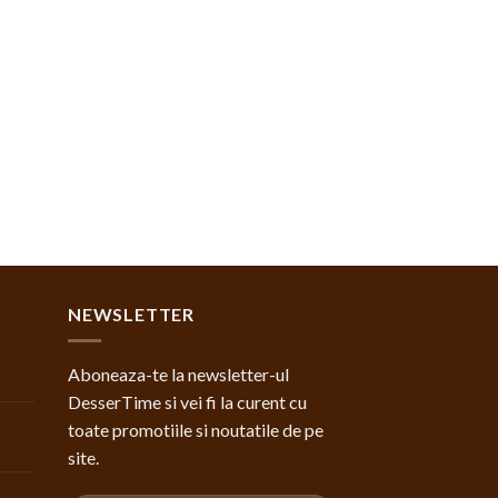
NEWSLETTER
Aboneaza-te la newsletter-ul
DesserTime si vei fi la curent cu
toate promotiile si noutatile de pe
site.