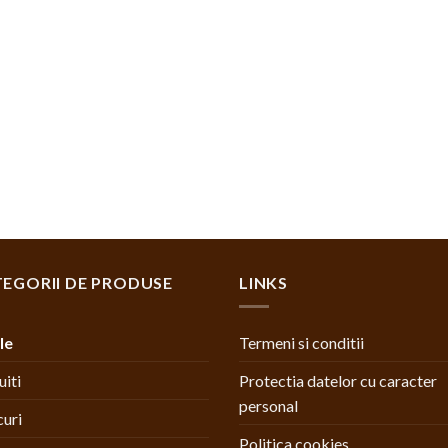
EGORII DE PRODUSE
LINKS
le
Termeni si conditii
uiti
Protectia datelor cu caracter
personal
uri
Politica cookies