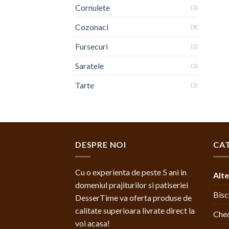
Cornulete
(3)
Cozonaci
(8)
Fursecuri
(2)
Saratele
(2)
Tarte
(2)
DESPRE NOI
CAT
Cu o experienta de peste 5 ani in
Alte
domeniul prajiturilor si patiseriei
Bisc
DesserTime va oferta produse de
calitate superioara livrate direct la
Chec
voi acasa!