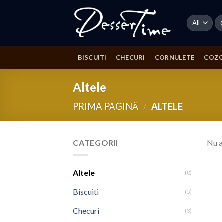
Skip
to
Ca
du
content
BISCUITI
CHECURI
CORNULETE
COZ
Altele
PRIMA PAGINĂ
/
ALTELE
CATEGORII
Nu a
Altele
(0)
Biscuiti
(5)
Checuri
(3)