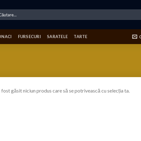
ută
pă:
ONACI
FURSECURI
SARATELE
TARTE
 fost găsit niciun produs care să se potrivească cu selecția ta.