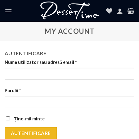
Skip
to
content
MY ACCOUNT
AUTENTIFICARE
Nume utilizator sau adresă email
*
Parolă
*
Ține-mă minte
AUTENTIFICARE