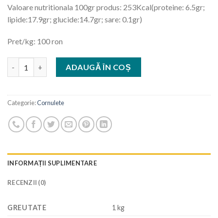
Valoare nutritionala 100gr produs: 253Kcal(proteine: 6.5gr;
lipide:17.9gr; glucide:14.7gr; sare: 0.1gr)
Pret/kg: 100 ron
Cantitate Cornulete cu gem pruna si nuca
ADAUGĂ ÎN COȘ
Categorie:
Cornulete
INFORMAȚII SUPLIMENTARE
RECENZII (0)
GREUTATE
1 kg