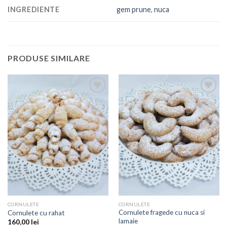
INGREDIENTE
gem prune
,
nuca
PRODUSE SIMILARE
Add to
Add to
Wishlist
Wishlist
CORNULETE
CORNULETE
Cornulete fragede cu nuca si
Cornulete cu rahat
lamaie
160,00
lei