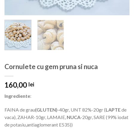
Cornulete cu gem pruna si nuca
160,00
lei
Ingrediente
:
FAINA de grau
(GLUTEN)
-40gr, UNT 82%-20gr (
LAPTE
de
vaca), ZAHAR-10gr, LAMAIE,
NUCA
-20gr, SARE (99% iodat
de potasiu,antiaglomerant E535))